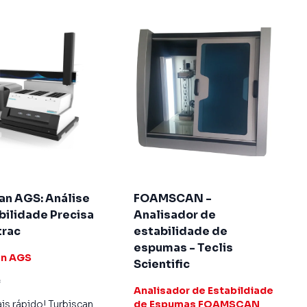
an AGS: Análise
FOAMSCAN -
bilidade Precisa
Analisador de
trac
estabilidade de
espumas - Teclis
an AGS
Scientific
c
Analisador de Estabildiade
s rápido! Turbiscan
de Espumas FOAMSCAN