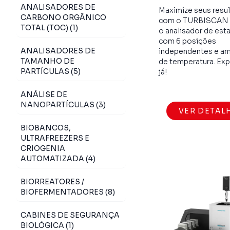
ANALISADORES DE
Maximize seus resu
CARBONO ORGÂNICO
com o TURBISCAN
TOTAL (TOC) (1)
o analisador de est
com 6 posições
ANALISADORES DE
independentes e am
TAMANHO DE
de temperatura. Ex
PARTÍCULAS (5)
já!
ANÁLISE DE
NANOPARTÍCULAS (3)
VER DETAL
BIOBANCOS,
ULTRAFREEZERS E
CRIOGENIA
AUTOMATIZADA (4)
BIORREATORES /
BIOFERMENTADORES (8)
CABINES DE SEGURANÇA
BIOLÓGICA (1)