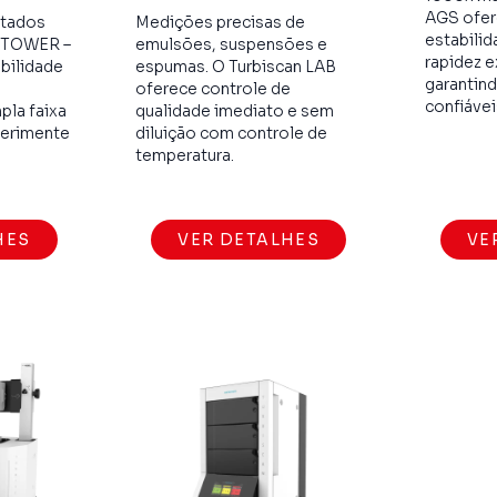
AGS ofer
ltados
Medições precisas de
estabili
 TOWER –
emulsões, suspensões e
rapidez e
abilidade
espumas. O Turbiscan LAB
garantin
oferece controle de
confiávei
pla faixa
qualidade imediato e sem
perimente
diluição com controle de
temperatura.
HES
VER DETALHES
VE