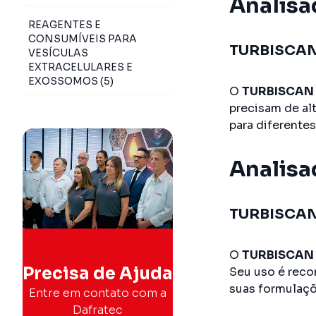
Analisa
REAGENTES E
CONSUMÍVEIS PARA
TURBISCA
VESÍCULAS
EXTRACELULARES E
EXOSSOMOS (5)
O
TURBISCAN
precisam de alt
para diferente
Analisa
TURBISCA
O
TURBISCAN
Precisa de Ajuda
Seu uso é reco
suas formulaçõ
Entre em contato com a
Dafratec