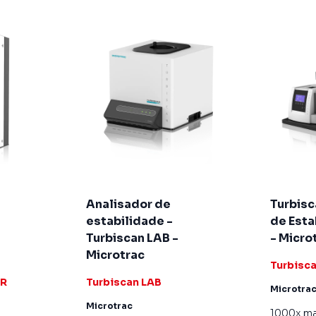
Analisador de
Turbisc
estabilidade -
de Esta
Turbiscan LAB -
- Micro
Microtrac
Turbisc
ER
Turbiscan LAB
Microtra
Microtrac
1000x mai