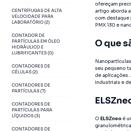
ofereçam preci
CENTRÍFUGAS DE ALTA
artigo aborda a
VELOCIDADE PARA
com destaque 
LABORATÓRIO (2)
PMX 130 e na
CONTADOR DE
O que s
PARTÍCULAS EM ÓLEO
HIDRÁULICO E
LUBRIFICANTES (0)
Nanopartículas
CONTADORES DE
seu pequeno ta
CÉLULAS (2)
de aplicações. 
industriais e d
CONTADORES DE
PARTÍCULAS (7)
ELSZneo
CONTADORES DE
PARTÍCULAS PARA
LÍQUIDOS (3)
O
ELSZneo
é u
granulométrica
CONTADORES DE