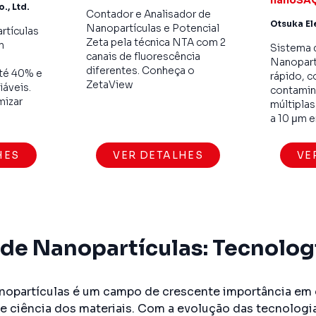
., Ltd.
Contador e Analisador de
Otsuka Ele
Nanopartículas e Potencial
rtículas
Zeta pela técnica NTA com 2
m
Sistema 
canais de fluorescência
Nanopart
diferentes. Conheça o
té 40% e
rápido, 
ZetaView
iáveis.
contamin
mizar
múltipla
a 10 μm e
HES
VER DETALHES
VE
 de Nanopartículas: Tecnolog
anopartículas é um campo de crescente importância em d
 e ciência dos materiais. Com a evolução das tecnolog