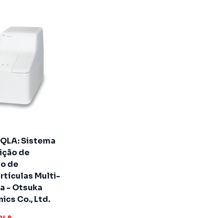
QLA: Sistema
ição de
o de
tículas Multi-
a - Otsuka
ics Co., Ltd.
QLA