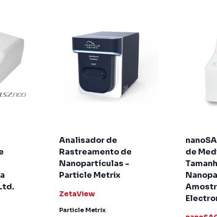
Analisador de
nanoSA
e
Rastreamento de
de Med
Nanopartículas -
Tamanh
ka
Particle Metrix
Nanopar
Ltd.
Amostr
ZetaView
Electron
Particle Metrix
nanoSA