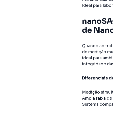
Ideal para lab
nanoSAQ
de Nano
Quando se trata
de medição mul
ideal para amb
integridade da
Diferenciais 
Medição simult
Ampla faixa de
Sistema compac