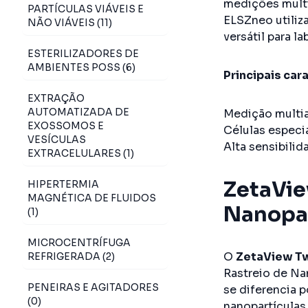
medições multi
PARTÍCULAS VIÁVEIS E
ELSZneo utiliz
NÃO VIÁVEIS (11)
versátil para l
ESTERILIZADORES DE
AMBIENTES POSS (6)
Principais car
EXTRAÇÃO
AUTOMATIZADA DE
Medição multia
EXOSSOMOS E
Células especia
VESÍCULAS
Alta sensibilid
EXTRACELULARES (1)
ZetaVie
HIPERTERMIA
MAGNÉTICA DE FLUIDOS
Nanopar
(1)
MICROCENTRÍFUGA
O
ZetaView T
REFRIGERADA (2)
Rastreio de Na
PENEIRAS E AGITADORES
se diferencia p
(0)
nanopartículas