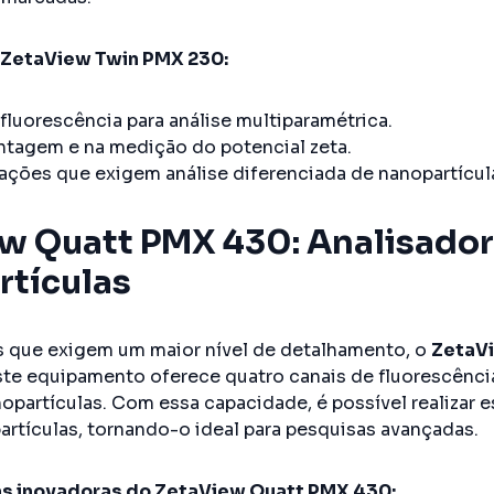
ZetaView Twin PMX 230:
fluorescência para análise multiparamétrica.
ntagem e na medição do potencial zeta.
icações que exigem análise diferenciada de nanopartícul
w Quatt PMX 430: Analisado
tículas
s que exigem um maior nível de detalhamento, o
ZetaV
ste equipamento oferece quatro canais de fluorescênci
nopartículas. Com essa capacidade, é possível realizar 
partículas, tornando-o ideal para pesquisas avançadas.
as inovadoras do ZetaView Quatt PMX 430: