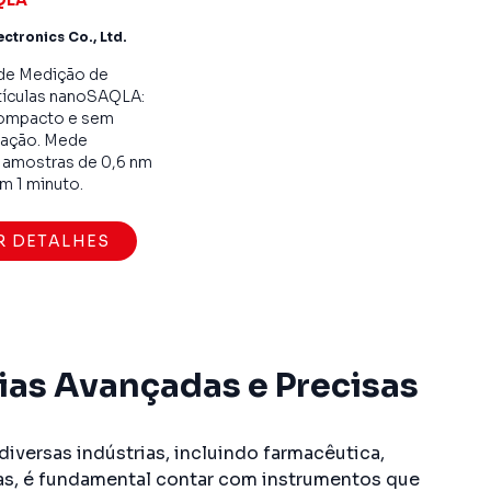
ctronics Co., Ltd.
de Medição de
ículas nanoSAQLA:
compacto e sem
ação. Mede
s amostras de 0,6 nm
m 1 minuto.
R DETALHES
ias Avançadas e Precisas
iversas indústrias, incluindo farmacêutica,
ias, é fundamental contar com instrumentos que