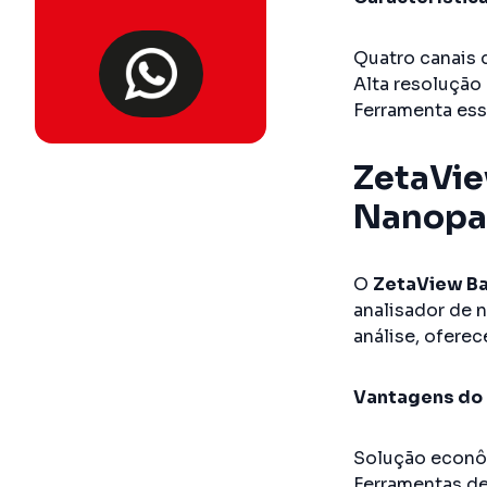
Quatro canais 
Alta resolução 
Ferramenta ess
ZetaVie
Nanopar
O
ZetaView Ba
analisador de 
análise, ofere
Vantagens do 
Solução econôm
Ferramentas de