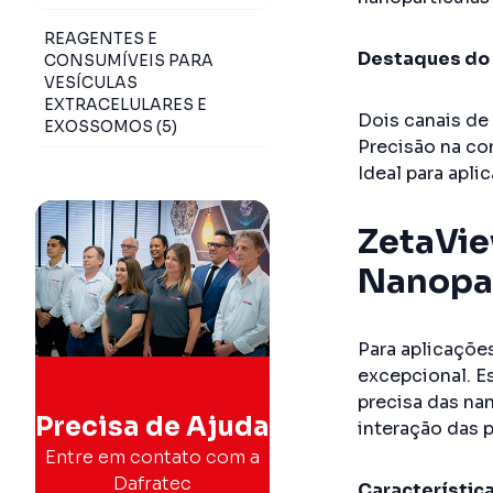
REAGENTES E
Destaques do 
CONSUMÍVEIS PARA
VESÍCULAS
EXTRACELULARES E
Dois canais de 
EXOSSOMOS (5)
Precisão na co
Ideal para apl
ZetaVie
Nanopar
Para aplicaçõe
excepcional. E
precisa das na
Precisa de Ajuda
interação das 
Entre em contato com a
Dafratec
Característic