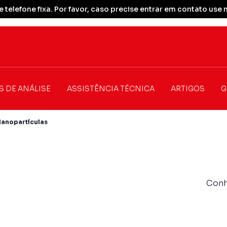
 telefone fixa. Por favor, caso precise entrar em contato u
S DE ANÁLISE
ASSISTÊNCIA TÉCNICA
ARTIGOS
G
Nanopartículas
Conh