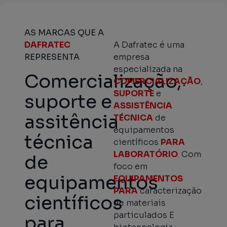
AS MARCAS QUE A
DAFRATEC
A Dafratec é uma
REPRESENTA
empresa
especializada na
Comercialização,
COMERCIALIZAÇÃO
,
SUPORTE
e
suporte e
ASSISTÊNCIA
assitência
TÉCNICA
de
equipamentos
técnica
científicos
PARA
LABORATÓRIO
. Com
de
foco em
equipamentos
EQUIPAMENTOS
PARA
caracterização
científicos
de materiais
particulados E
para