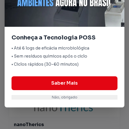
Conheça a Tecnologia POSS
Microtrac
• Até 6 logs de eficácia microbiológica
A Dafratec representa a Microtrac Formulaction,
• Sem resíduos químicos após o ciclo
soluções avançadas para caracterização de
partículas, líder em inovação e qualidade no setor.
• Ciclos rápidos (30–60 minutos)
https://www.microtrac.com
Saber Mais
Não, obrigado
nanoTherics