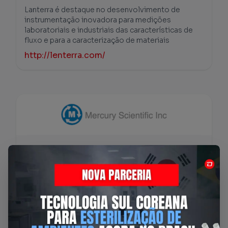
Lanterra é destaque no desenvolvimento de
instrumentação inovadora para medições
laboratoriais e industriais das características de
fluxo e para a caracterização de materiais
http://lenterra.com/
Mercury Scientific Inc
Mercury Scientific Inc: líder em instrumentos de
medição de propriedades de fluxo de pós,
representada pela Dafratec. Precisão para otimizar
e garantir qualidade.
https://mercuryscientific.com