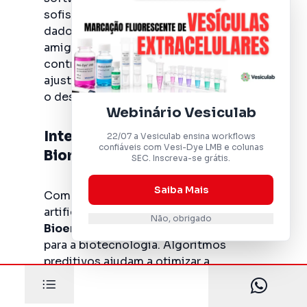
sofisticado, coletando e analisando
dados em tempo real. A interface
amigável desses sistemas facilita o
controle do processo, permitindo
ajustes precisos e rápidos para otimizar
o desempenho.
Webinário Vesiculab
Inteligência Artificial em
22/07 a Vesiculab ensina workflows
confiáveis com Vesi-Dye LMB e colunas
Biorreatores
SEC. Inscreva-se grátis.
Saiba Mais
Com a integração da inteligência
artificial, o
BioLector XT
e o
KLF da
Não, obrigado
Bioengineering AG
trazem inovação
para a biotecnologia. Algoritmos
preditivos ajudam a otimizar a
operação, antecipando falhas e
melhorando a eficiência, ao mesmo