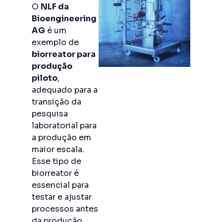
O
NLF da
Bioengineering
AG
é um
exemplo de
biorreator para
produção
piloto
,
adequado para a
transição da
pesquisa
laboratorial para
a produção em
maior escala.
Esse tipo de
biorreator é
essencial para
testar e ajustar
processos antes
da produção