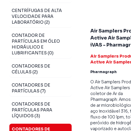
CENTRÍFUGAS DE ALTA
VELOCIDADE PARA
LABORATÓRIO (2)
Air Samplers Pr
CONTADOR DE
Active Air Samp
PARTÍCULAS EM ÓLEO
iVAS - Pharmag
HIDRÁULICO E
LUBRIFICANTES (0)
Air Samplers Prod
Active Air Sample
CONTADORES DE
CÉLULAS (2)
Pharmagraph
O Air Samplers Pro
CONTADORES DE
Active Air Samplers
PARTÍCULAS (7)
coletor de Ar da
Pharmagraph: Amos
CONTADORES DE
de ar microbiológi
PARTÍCULAS PARA
aço inoxidável 316, 
LÍQUIDOS (3)
fluxo de 100 lpm, to
peróxido de hidrog
vaporizado e autocl
CONTADORES DE