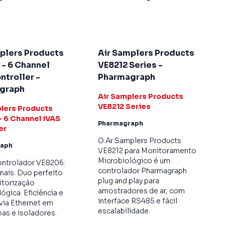
plers Products
Air Samplers Products
- 6 Channel
VE8212 Series -
ntroller -
Pharmagraph
graph
Air Samplers Products
VE8212 Series
lers Products
 6 Channel iVAS
Pharmagraph
er
O Ar Samplers Products
raph
VE8212 para Monitoramento
Microbiológico é um
ontrolador VE8206:
controlador Pharmagraph
nais. Duo perfeito
plug and play para
itorização
amostradores de ar, com
ógica. Eficiência e
interface RS485 e fácil
via Ethernet em
escalabilidade.
pas e isoladores.