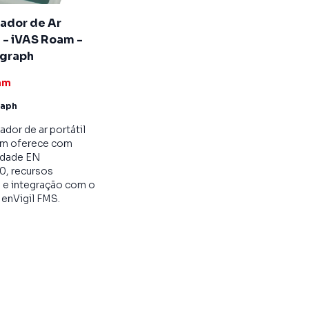
ador de Ar
l - iVAS Roam -
graph
am
raph
dor de ar portátil
m oferece com
idade EN
0, recursos
s e integração com o
enVigil FMS.