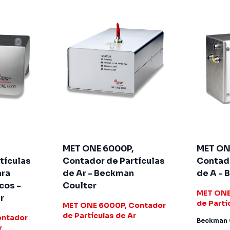
MET ONE 6000P,
MET ON
tículas
Contador de Partículas
Contado
ara
de Ar - Beckman
de A - 
cos -
Coulter
MET ONE
r
de Partí
MET ONE 6000P, Contador
de Partículas de Ar
ontador
Beckman 
r