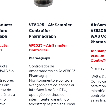
oducts
VF8023 – Air Sampler
Air Sam
lers
Controller -
VE8206 
raph
Pharmagraph
iVAS Co
Pharma
ucts
VF8023 – Air Sampler
rs
Controller
Air Samp
VE8206 -
Pharmagraph
Controll
ducts
Controlador de
Pharmag
 iVAS é o
Amostradores de Ar VF8023
Pharmagraph:
iVAS e C
tradores
Monitoramento e controle
Com 6 ca
cos em
avançado para coletor de ar.
para mon
taxa de
Interface ModBus RTU,
microbiol
lerância a
operação contínua ou
controle 
ênio
intermitente, garantindo
salas lim
ave.
amostragens precisas. Ideal