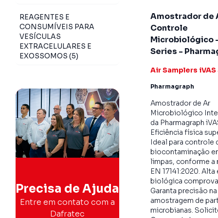
Amostrador de 
REAGENTES E
CONSUMÍVEIS PARA
Controle
VESÍCULAS
Microbiológico 
EXTRACELULARES E
Series - Pharma
EXOSSOMOS (5)
Air Samplers iVAS
Pharmagraph
Amostrador de Ar
Microbiológico Inte
da Pharmagraph iVA
Eficiência física sup
Ideal para controle 
biocontaminação e
limpas, conforme a
EN 17141:2020. Alta 
biológica comprova
Precisa de Ajuda
Garanta precisão na
amostragem de part
Entre em contato com a
microbianas. Solici
Dafratec