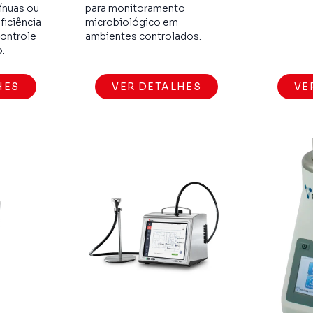
ínuas ou
para monitoramento
ficiência
microbiológico em
controle
ambientes controlados.
.
HES
VER DETALHES
VE