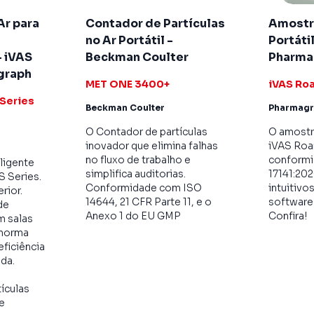
Ar para
Contador de Partículas
Amostr
no Ar Portátil -
Portáti
- iVAS
Beckman Coulter
Pharma
graph
MET ONE 3400+
iVAS Ro
 Series
Beckman Coulter
Pharmag
O Contador de partículas
O amostra
inovador que elimina falhas
iVAS Roa
no fluxo de trabalho e
conform
ligente
simplifica auditorias.
17141:202
S Series.
Conformidade com ISO
intuitivo
erior.
14644, 21 CFR Parte 11, e o
software 
de
Anexo 1 do EU GMP
Confira!
m salas
 norma
eficiência
da.
ículas
te