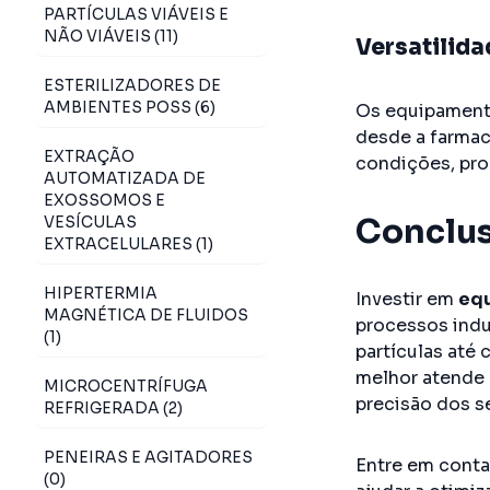
PARTÍCULAS VIÁVEIS E
NÃO VIÁVEIS (11)
Versatilid
ESTERILIZADORES DE
AMBIENTES POSS (6)
Os equipamento
desde a farmac
EXTRAÇÃO
condições, pro
AUTOMATIZADA DE
EXOSSOMOS E
Conclu
VESÍCULAS
EXTRACELULARES (1)
HIPERTERMIA
Investir em
equ
MAGNÉTICA DE FLUIDOS
processos indu
(1)
partículas até
melhor atende 
MICROCENTRÍFUGA
precisão dos s
REFRIGERADA (2)
PENEIRAS E AGITADORES
Entre em cont
(0)