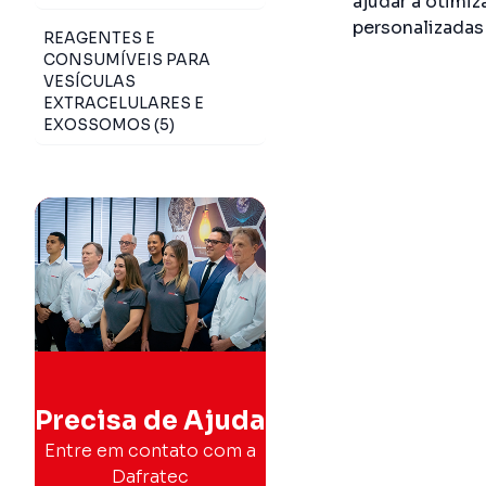
ajudar a otimi
personalizadas
REAGENTES E
CONSUMÍVEIS PARA
VESÍCULAS
EXTRACELULARES E
EXOSSOMOS (5)
Precisa de Ajuda
Entre em contato com a
Dafratec