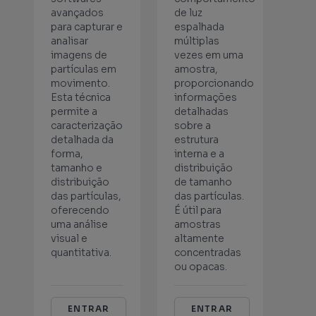
avançados
de luz
para capturar e
espalhada
analisar
múltiplas
imagens de
vezes em uma
partículas em
amostra,
movimento.
proporcionando
Esta técnica
informações
permite a
detalhadas
caracterização
sobre a
detalhada da
estrutura
forma,
interna e a
tamanho e
distribuição
distribuição
de tamanho
das partículas,
das partículas.
oferecendo
É útil para
uma análise
amostras
visual e
altamente
quantitativa.
concentradas
ou opacas.
ENTRAR
ENTRAR