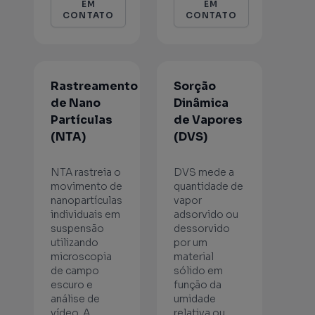
EM
EM
CONTATO
CONTATO
Rastreamento
Sorção
de Nano
Dinâmica
Partículas
de Vapores
(NTA)
(DVS)
NTA rastreia o
DVS mede a
movimento de
quantidade de
nanopartículas
vapor
individuais em
adsorvido ou
suspensão
dessorvido
utilizando
por um
microscopia
material
de campo
sólido em
escuro e
função da
análise de
umidade
vídeo. A
relativa ou