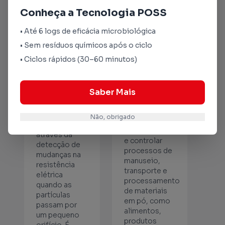
de Zona
e Reologia
Conheça a Tecnologia POSS
Elétrica
de Pós
(Princípio
• Até 6 logs de eficácia microbiológica
Coulter)
Esta área
• Sem resíduos químicos após o ciclo
estuda o fluxo
• Ciclos rápidos (30–60 minutos)
e a
O princípio de
deformação
Coulter é
de pós sob
utilizado para
diferentes
Saber Mais
contar e medir
condições. A
o tamanho de
reologia de
partículas em
Não, obrigado
pós é crucial
suspensão
para entender
através da
e controlar
detecção de
processos de
mudanças na
manuseio,
resistência
transporte e
elétrica
processamento
quando as
de materiais
partículas
em pó, como
passam por
alimentos,
um pequeno
produtos