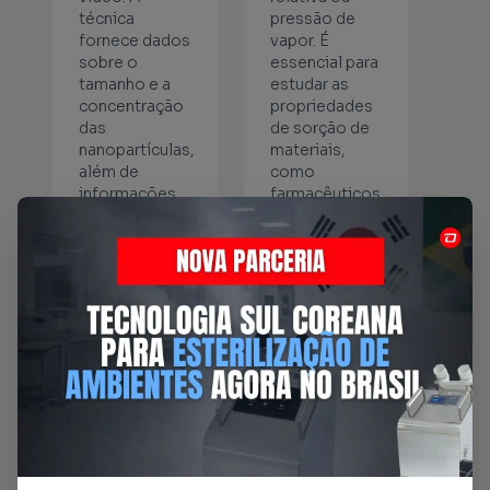
técnica
pressão de
fornece dados
vapor. É
sobre o
essencial para
tamanho e a
estudar as
concentração
propriedades
das
de sorção de
nanopartículas,
materiais,
além de
como
informações
farmacêuticos,
sobre a
polímeros e
dinâmica de
alimentos.
dispersão.
ENTRAR
ENTRAR
EM
EM
CONTATO
CONTATO
Sensoriamento
Comportamento