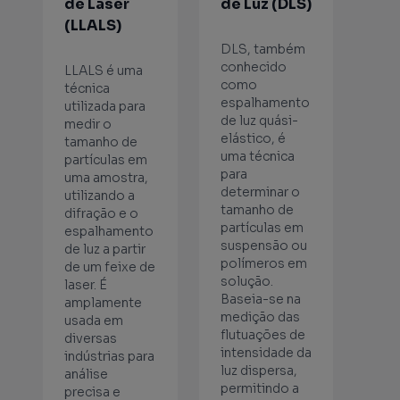
de Laser
de Luz (DLS)
(LLALS)
DLS, também
conhecido
LLALS é uma
como
técnica
espalhamento
utilizada para
de luz quási-
medir o
elástico, é
tamanho de
uma técnica
partículas em
para
uma amostra,
determinar o
utilizando a
tamanho de
difração e o
partículas em
espalhamento
suspensão ou
de luz a partir
polímeros em
de um feixe de
solução.
laser. É
Baseia-se na
amplamente
medição das
usada em
flutuações de
diversas
intensidade da
indústrias para
luz dispersa,
análise
permitindo a
precisa e